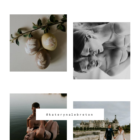
@katerynalebreton