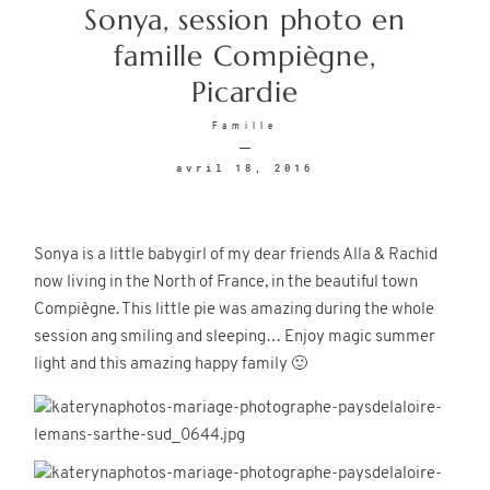
Sonya, session photo en
famille Compiègne,
Contact
Picardie
Famille
avril 18, 2016
©2026 COPYRIGHT KATERYNA
Sonya is a little babygirl of my dear friends Alla & Rachid
PHOTOS
now living in the North of France, in the beautiful town
Compiègne. This little pie was amazing during the whole
session ang smiling and sleeping… Enjoy magic summer
light and this amazing happy family 🙂