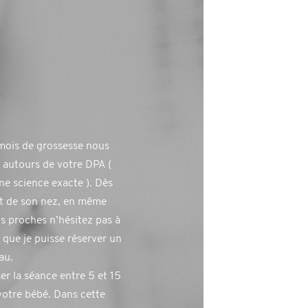
Comment se d
mois de grossesse nous
 autours de votre DPA (
séance
e science exacte ). Dès
ut de son nez, en même
 proches n’hésitez pas à
que je puisse réserver un
au.
ser la séance entre 5 et 15
votre bébé. Dans cette