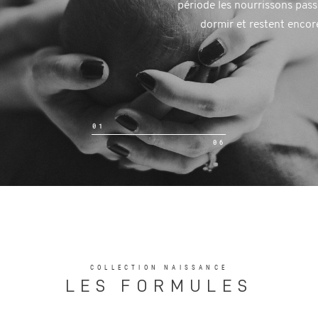
période les nourrissons pas
dormir et restent encore
01
06
COLLECTION NAISSANCE
LES FORMULES