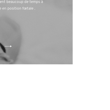
sent beaucoup de temps à
 en position fœtale .