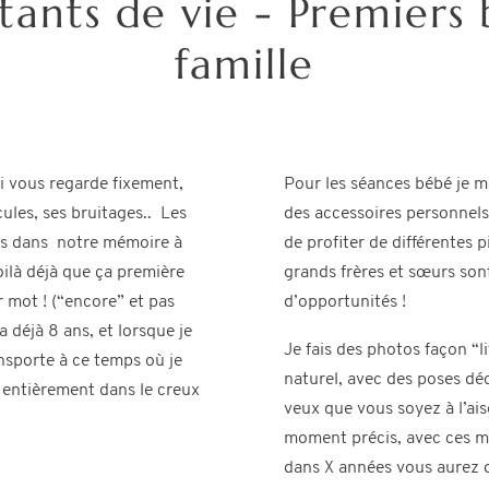
stants de vie - Premiers
famille
i vous regarde fixement,
Pour les séances bébé je me
ules, ses bruitages.. Les
des accessoires personnels
vés dans notre mémoire à
de profiter de différentes p
voilà déjà que ça première
grands frères et sœurs son
r mot ! (“encore” et pas
d’opportunités !
a déjà 8 ans, et lorsque je
Je fais des photos façon “l
nsporte à ce temps où je
naturel, avec des poses déc
r entièrement dans le creux
veux que vous soyez à l’ai
moment précis, avec ces me
dans X années vous aurez d