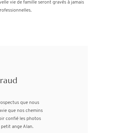
lle vie de famille seront gravés à jamais
ofessionnelles.
jamin
iraud
nous as offert les
prospectus que nous
 et ils resteront pour
ravie que nos chemins
uvants…
oir confié les photos
 petit ange Alan.
é autant dans la mise