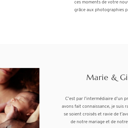
ces moments de votre nouve
grâce aux photographies pr
Julie & Ben
Marie & G
Merci beaucoup Kateryna ! Tu 
C’est par l’intermédiaire d’un 
premiers clichés de notre Juliette
avons fait connaissance, je suis 
nous les plus émo
se soient croisés et ravie de t’av
de notre mariage et de notre
Nous avons apprécié ta simplicit