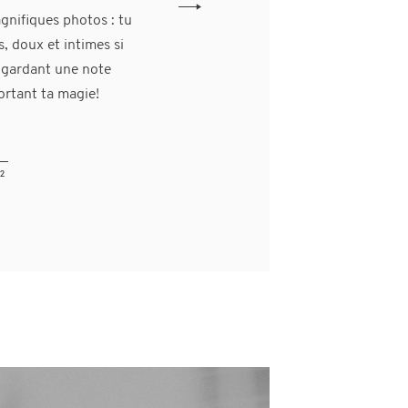
 accessoires choisis
gnifiques photos : tu
e que l’on aime!
, doux et intimes si
rtalisé ces instants
 gardant une note
ne séance photo
portant ta magie!
2
2