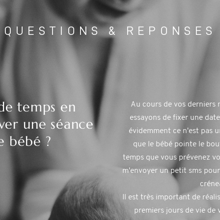
QUESTIONS & REPONSES
de temps en
Au cours de vos derniers 
essayons de fixer une date
ver une séance
évidemment ce n'est pas un
e bébé ?
que le bébé pointe le bo
temps que vous prévenez vos
m'envoyer un petit sms pour 
créne
Il est très important de réali
premiers jours de vie de 