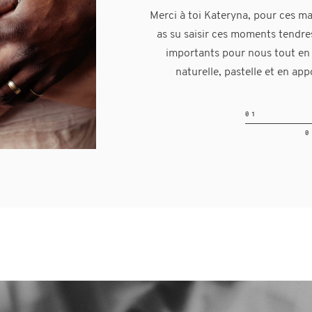
en scène des photos que dans les
Merci à toi Kateryna, pour ces ma
pour notre mannequin, tout c
as su saisir ces moments tendres
Encore merci à toi d’avoir immo
importants pour nous tout en
magiques. En souvenir d’u
naturelle, pastelle et en ap
inoubliable!
01
02
0
0