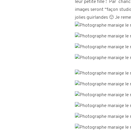
leur petite fille ! Par cha
images seront “façon studio
jolies guirlandes 🙂 Je rem