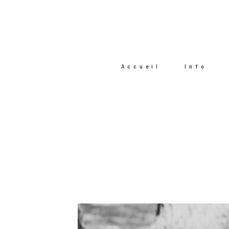
Accueil
Info