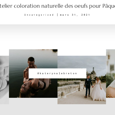
telier coloration naturelle des oeufs pour Pâqu
mars 31, 2021
Uncategorized
@katerynalebreton