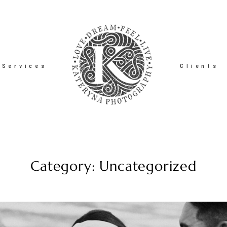
Services
Clients
Category: Uncategorized