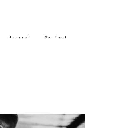
Journal
Contact