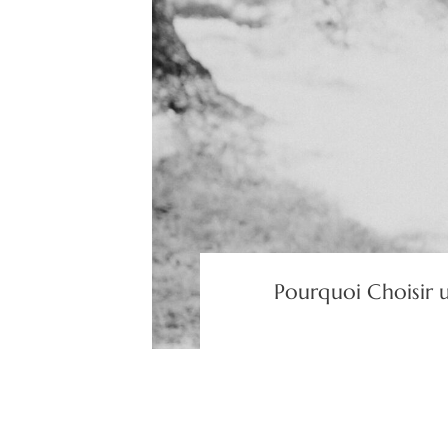
Pourquoi Choisir 