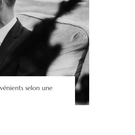
vénients selon une