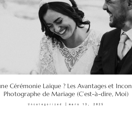
une Cérémonie Laïque ? Les Avantages et Incon
Photographe de Mariage (C’est-à-dire, Moi)
mars 13, 2025
Uncategorized