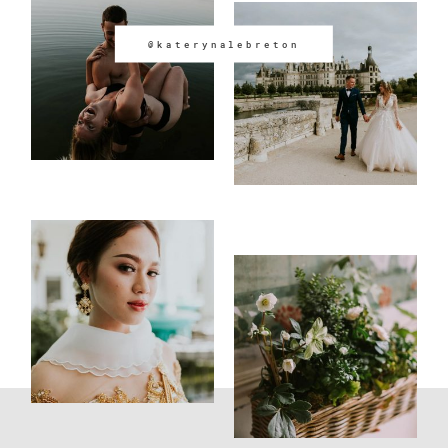
@katerynalebreton