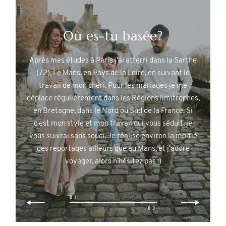
ooth
Où es-tu basée?
Co
Après mes études à Paris j'ai atterri dans la Sarthe
(72), Le Mans, en Pays de la Loire, en suivant le
Il a un
R
travail de mon chéri. Pour les mariages je me
chéri
Comme
déplace régulièrement dans les Régions limitrophes,
ime
Racont
en Bretagne, dans le Nord ou Sud de la France. Si
c une
lire !
c'est mon style et mon travail qui vous séduit, je
n peut
qui est
vous suivrai sans souci. Je réalise environ la moitié
 date,
un con
des reportages ailleurs que au Mans, et j'adore
voyager, alors n’hésitez pas :)
01
03